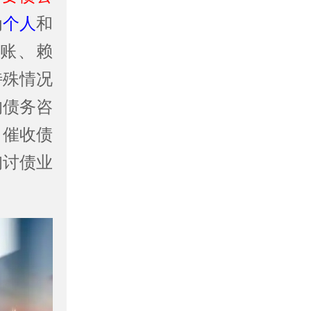
为
个人
和
商账、赖
特殊情况
的债务咨
司催收债
询讨债业