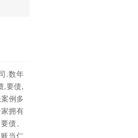
司.数年
债
,要债,
账案例多
一家拥有
州要债、
,账当仁