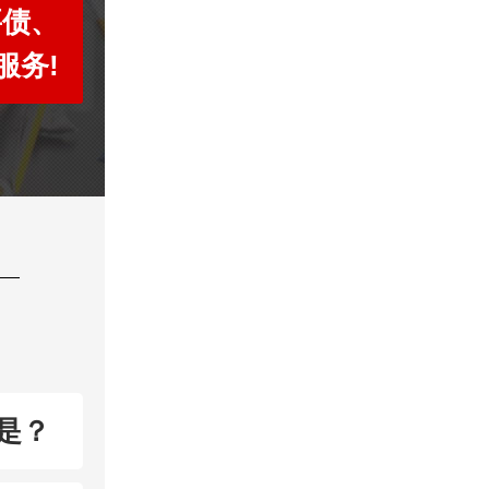
要债、
服务!
是？