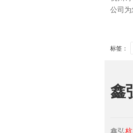
公司为
标签：
鑫
鑫弘
杭