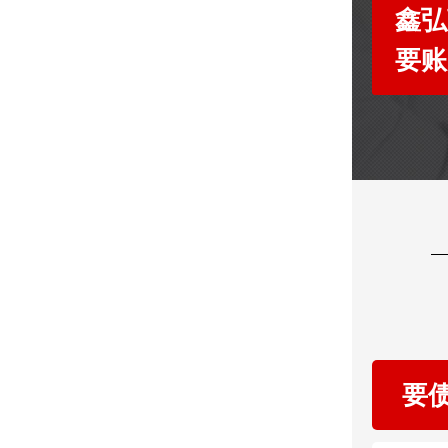
鑫弘
要账
要