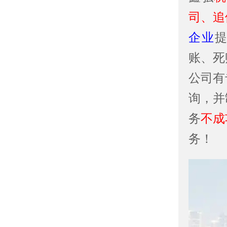
司、追
企业
账、死
公司有
询，并
务
不成
务！