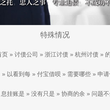
特殊情况
首页
»
讨债公司
»
浙江讨债
»
杭州讨债
»
账
»
以看到每
»
付宝借呗
»
需要哪些
»
申请
»
息挂账是
»
没有只是
»
协商的余
»
问题不