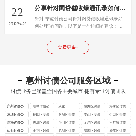
分享针对网贷催收爆通讯录如何处理
22
针对“宁波讨债公司针对网贷催收爆通讯录如
2025-2
何处理”的问题，以下是一些详细的建议：
一、立即采取行动并搜集证据一旦察觉到催…
查看更多+
惠州讨债公司服务区域
讨债业务已涵盖全国各主要城市 拥有专业讨债团队
广州讨债公
增城讨债公
从化
越秀区讨债
海珠区讨债
司
司
公司
公司
深圳讨债公
福田区要债
罗湖区要债
南山区要债
盐田区要债
司
公司
公司
公司
公司
珠海讨债公
香洲区讨债
斗门区讨债
金湾区讨债
南屏镇讨债
司
公司
公司
公司
公司
汕头讨债公
金平区讨债
龙湖区讨债
澄海区讨债
濠江区讨债