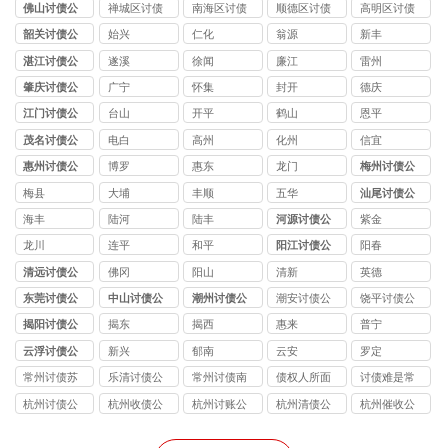
司
公司
公司
公司
公司
佛山讨债公
禅城区讨债
南海区讨债
顺德区讨债
高明区讨债
司
公司
公司
公司
公司
韶关讨债公
始兴
仁化
翁源
新丰
司
湛江讨债公
遂溪
徐闻
廉江
雷州
司
肇庆讨债公
广宁
怀集
封开
德庆
司
江门讨债公
台山
开平
鹤山
恩平
司
茂名讨债公
电白
高州
化州
信宜
司
惠州讨债公
博罗
惠东
龙门
梅州讨债公
司
司
梅县
大埔
丰顺
五华
汕尾讨债公
司
海丰
陆河
陆丰
河源讨债公
紫金
司
龙川
连平
和平
阳江讨债公
阳春
司
清远讨债公
佛冈
阳山
清新
英德
司
东莞讨债公
中山讨债公
潮州讨债公
潮安讨债公
饶平讨债公
司
司
司
司
司
揭阳讨债公
揭东
揭西
惠来
普宁
司
云浮讨债公
新兴
郁南
云安
罗定
司
常州讨债苏
乐清讨债公
常州讨债南
债权人所面
讨债难是常
州公司
司
京公司
临的问题
见问题
杭州讨债公
杭州收债公
杭州讨账公
杭州清债公
杭州催收公
司
司
司
司
司