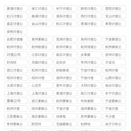
黄浦讨债公
徐汇讨债公
长宁讨债公
静安讨债公
普陀讨债公
司
司
司
司
司
虹口讨债公
杨浦讨债公
浦东讨债公
闵行讨债公
宝山讨债公
司
司
司
司
司
嘉定讨债公
金山讨债公
松江讨债公
青浦讨债公
奉贤讨债公
司
司
司
司
司
崇明讨债公
司
合肥讨债服
泉州要账公
芜湖讨债公
泉州讨债公
宁波要债公
务
司
司
司
司
杭州讨债公
杭州收债公
杭州讨账公
杭州清债公
杭州催收公
司
司
司
司
司
讨债公司
江苏讨债公
南京讨债公
步掌握
苏州讨债公
司
司
司
封冻结
无锡讨债公
还步步
常州讨债公
方设法
司
司
浙江讨债公
杭州讨债公
的收账他
宁波讨债公
杭州讨债
司
司
司
绍兴讨债公
绍兴讨债
温州讨债公
宁波讨债
山西讨债公
司
司
司
太原讨债公
心态开
晋中讨债公
大同讨债公
临汾讨债公
司
司
司
司
上海讨债公
上海讨债公
黄浦讨债公
徐汇讨债公
长宁讨债公
司
司
司
司
司
要账公司
浙江要账公
杭州要账公
年的逾期
宁波要账公
司
司
司
杭州讨债
绍兴要账公
宁波讨债
温州要账公
宁波讨债
司
司
江苏要账公
南京要账公
动来抵
苏州要账公
不少债
司
司
司
常州要账公
防范对
无锡要账公
扣押动
由于计价公
司
司
司