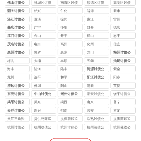
司
公司
公司
公司
公司
佛山讨债公
禅城区讨债
南海区讨债
顺德区讨债
高明区讨债
司
公司
公司
公司
公司
韶关讨债公
始兴
仁化
翁源
新丰
司
湛江讨债公
遂溪
徐闻
廉江
雷州
司
肇庆讨债公
广宁
怀集
封开
德庆
司
江门讨债公
台山
开平
鹤山
恩平
司
茂名讨债公
电白
高州
化州
信宜
司
惠州讨债公
博罗
惠东
龙门
梅州讨债公
司
司
梅县
大埔
丰顺
五华
汕尾讨债公
司
海丰
陆河
陆丰
河源讨债公
紫金
司
龙川
连平
和平
阳江讨债公
阳春
司
清远讨债公
佛冈
阳山
清新
英德
司
东莞讨债公
中山讨债公
潮州讨债公
潮安讨债公
饶平讨债公
司
司
司
司
司
揭阳讨债公
揭东
揭西
惠来
普宁
司
云浮讨债公
新兴
郁南
云安
罗定
司
吴江三角账
提供死账追
提供赖账追
常熟讨债公
提供商账追
追收
收
收
司
收
杭州讨债公
杭州收债公
杭州讨账公
杭州清债公
杭州催收公
司
司
司
司
司