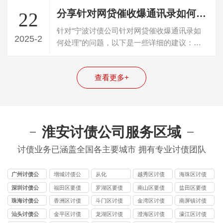
分享针对网贷催收爆通讯录如何处理
22
针对“宁波讨债公司针对网贷催收爆通讯录如
2025-2
何处理”的问题，以下是一些详细的建议：
一、立即采取行动并搜集证据一旦察觉到催…
查看更多+
淮安讨债公司服务区域
讨债业务已涵盖全国各主要城市 拥有专业讨债团队
广州讨债公
增城讨债公
从化
越秀区讨债
海珠区讨债
司
司
公司
公司
深圳讨债公
福田区要债
罗湖区要债
南山区要债
盐田区要债
司
公司
公司
公司
公司
珠海讨债公
香洲区讨债
斗门区讨债
金湾区讨债
南屏镇讨债
司
公司
公司
公司
公司
汕头讨债公
金平区讨债
龙湖区讨债
澄海区讨债
濠江区讨债