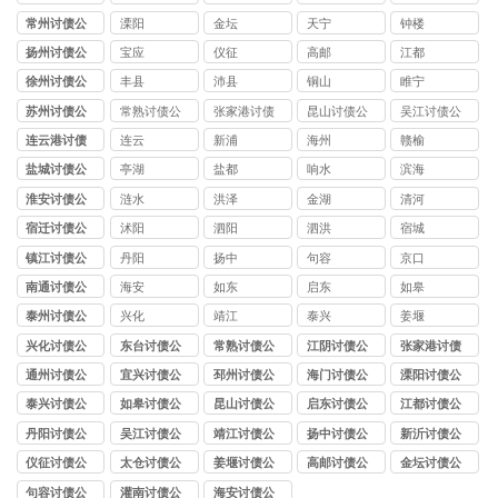
司
司
司
常州讨债公
溧阳
金坛
天宁
钟楼
司
扬州讨债公
宝应
仪征
高邮
江都
司
徐州讨债公
丰县
沛县
铜山
睢宁
司
苏州讨债公
常熟讨债公
张家港讨债
昆山讨债公
吴江讨债公
司
司
公司
司
司
连云港讨债
连云
新浦
海州
赣榆
公司
盐城讨债公
亭湖
盐都
响水
滨海
司
淮安讨债公
涟水
洪泽
金湖
清河
司
宿迁讨债公
沭阳
泗阳
泗洪
宿城
司
镇江讨债公
丹阳
扬中
句容
京口
司
南通讨债公
海安
如东
启东
如皋
司
泰州讨债公
兴化
靖江
泰兴
姜堰
司
兴化讨债公
东台讨债公
常熟讨债公
江阴讨债公
张家港讨债
司
司
司
司
公司
通州讨债公
宜兴讨债公
邳州讨债公
海门讨债公
溧阳讨债公
司
司
司
司
司
泰兴讨债公
如皋讨债公
昆山讨债公
启东讨债公
江都讨债公
司
司
司
司
司
丹阳讨债公
吴江讨债公
靖江讨债公
扬中讨债公
新沂讨债公
司
司
司
司
司
仪征讨债公
太仓讨债公
姜堰讨债公
高邮讨债公
金坛讨债公
司
司
司
司
司
句容讨债公
灌南讨债公
海安讨债公