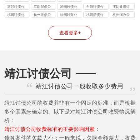
司
司
司
嘉兴讨债公
江阴催债公
湖州讨债公
台州讨债公
江阴要债讨
司
司服务
司
司
账公司
杭州讨债公
杭州收债公
杭州讨账公
杭州清债公
杭州催收公
司
司
司
司
司
查看更多+
靖江讨债公司
靖江讨债公司一般收取多少费用
靖江讨债公司的收费并非有一个固定的标准，而是根据
多个因素来确定的。以下是对靖江讨债公司收费情况解
析：
靖江讨债公司收费标准的主要影响因素
：
债务案件的欠款大小：一般来说，欠款金额越大，收费