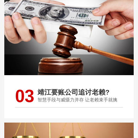
03
靖江要账公司追讨老赖?
智慧手段与威慑力并存 让老赖束手就擒