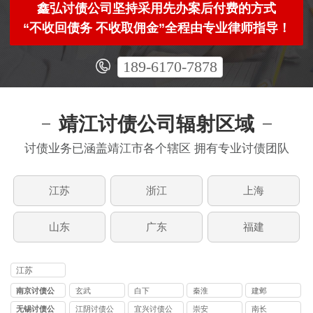
鑫弘讨债公司坚持采用先办案后付费的方式
“不收回债务 不收取佣金”全程由专业律师指导！
189-6170-7878
靖江讨债公司辐射区域
讨债业务已涵盖靖江市各个辖区 拥有专业讨债团队
江苏
浙江
上海
山东
广东
福建
江苏
南京讨债公
玄武
白下
秦淮
建邺
司
无锡讨债公
江阴讨债公
宜兴讨债公
崇安
南长