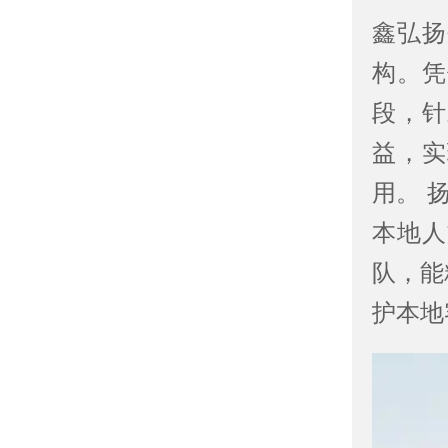
鑫弘扬
构。凭
段，针
益，实
用。 
本地人
队，能
护本地