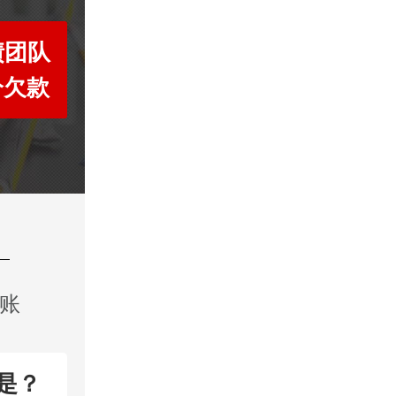
债团队
分欠款
地账
是？