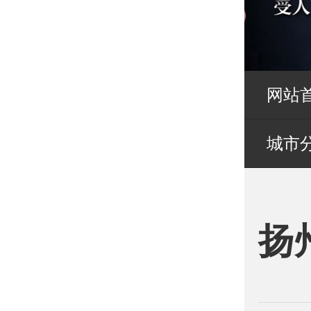
网站
城市
扬