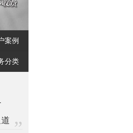
户案例
务分类
通道