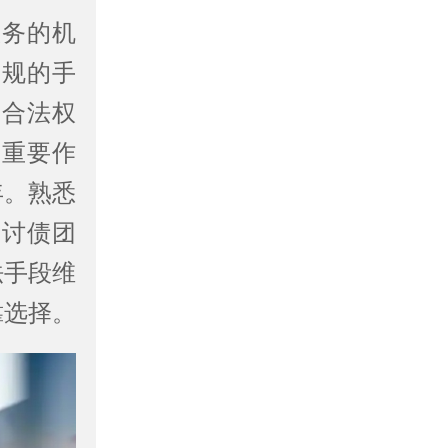
服务的机
合规的手
护合法权
着重要作
年。熟悉
的讨债团
法手段维
靠选择。