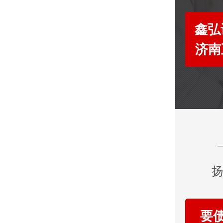
鑫弘
济南
扬
要