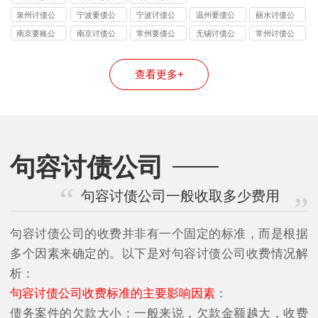
司
司
司
泉州讨债公
宁波要债公
宁波讨债公
温州要债公
丽水讨债公
司
司
司
司
司
南京要账公
南京讨债公
常州要债公
无锡讨债公
常州讨债公
司
司
司
司
司
查看更多+
句容讨债公司
句容讨债公司一般收取多少费用
句容讨债公司的收费并非有一个固定的标准，而是根据
多个因素来确定的。以下是对句容讨债公司收费情况解
析：
句容讨债公司收费标准的主要影响因素
：
债务案件的欠款大小：一般来说，欠款金额越大，收费