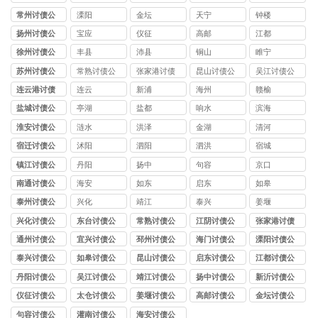
司
司
司
常州讨债公
溧阳
金坛
天宁
钟楼
司
扬州讨债公
宝应
仪征
高邮
江都
司
徐州讨债公
丰县
沛县
铜山
睢宁
司
苏州讨债公
常熟讨债公
张家港讨债
昆山讨债公
吴江讨债公
司
司
公司
司
司
连云港讨债
连云
新浦
海州
赣榆
公司
盐城讨债公
亭湖
盐都
响水
滨海
司
淮安讨债公
涟水
洪泽
金湖
清河
司
宿迁讨债公
沭阳
泗阳
泗洪
宿城
司
镇江讨债公
丹阳
扬中
句容
京口
司
南通讨债公
海安
如东
启东
如皋
司
泰州讨债公
兴化
靖江
泰兴
姜堰
司
兴化讨债公
东台讨债公
常熟讨债公
江阴讨债公
张家港讨债
司
司
司
司
公司
通州讨债公
宜兴讨债公
邳州讨债公
海门讨债公
溧阳讨债公
司
司
司
司
司
泰兴讨债公
如皋讨债公
昆山讨债公
启东讨债公
江都讨债公
司
司
司
司
司
丹阳讨债公
吴江讨债公
靖江讨债公
扬中讨债公
新沂讨债公
司
司
司
司
司
仪征讨债公
太仓讨债公
姜堰讨债公
高邮讨债公
金坛讨债公
司
司
司
司
司
句容讨债公
灌南讨债公
海安讨债公