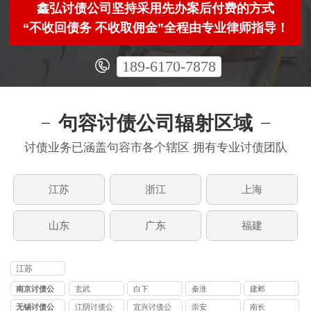
鑫弘讨债公司坚持采用先办案后付费的方式
“不收回债务 不收取佣金”全程由专业律师指导！
189-6170-7878
句容讨债公司辐射区域
讨债业务已涵盖句容市各个辖区 拥有专业讨债团队
江苏
浙江
上海
山东
广东
福建
江苏
南京讨债公
玄武
白下
秦淮
建邺
司
无锡讨债公
江阴讨债公
宜兴讨债公
崇安
南长